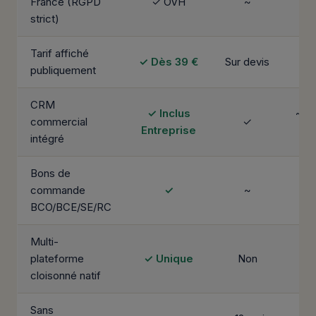
France (RGPD
✓ OVH
~
strict)
Tarif affiché
✓ Dès 39 €
Sur devis
N
publiquement
CRM
✓ Inclus
~ M
commercial
✓
Entreprise
ext
intégré
Bons de
commande
✓
~
N
BCO/BCE/SE/RC
Multi-
plateforme
✓ Unique
Non
N
cloisonné natif
Sans