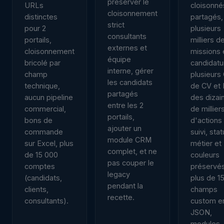
préserver le
URLs
cloisonné
cloisonnement
distinctes
partagés,
strict
pour 2
plusieurs
consultants
portails,
milliers d
externes et
cloisonnement
missions 
équipe
bricolé par
candidatu
interne, gérer
champ
plusieurs
les candidats
technique,
de CV et 
partagés
aucun pipeline
des dizai
entre les 2
commercial,
de millier
portails,
bons de
d'actions
ajouter un
commande
suivi, stat
module CRM
sur Excel, plus
métier et
complet, et ne
de 15 000
couleurs
pas couper le
comptes
préservés
legacy
(candidats,
plus de 1
pendant la
clients,
champs
recette.
consultants).
custom e
JSON,
modules