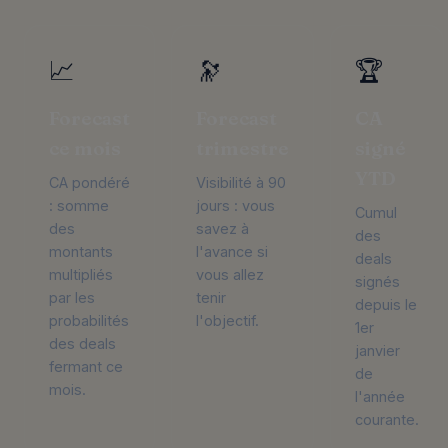
📈
🔭
🏆
Forecast
Forecast
CA
ce mois
trimestre
signé
YTD
CA pondéré
Visibilité à 90
: somme
jours : vous
Cumul
des
savez à
des
montants
l'avance si
deals
multipliés
vous allez
signés
par les
tenir
depuis le
probabilités
l'objectif.
1er
des deals
janvier
fermant ce
de
mois.
l'année
courante.