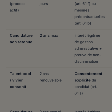
(process
jours
(art. 6.1.f) ou
actif)
mesures
précontractuelles
(art. 6.1.b)
Candidature
2 ans
max
Intérêt légitime
non retenue
de gestion
administrative +
preuve de non-
discrimination
Talent pool
2 ans
Consentement
/ vivier
renouvelable
explicite
du
consenti
candidat (art.
6.1.a)
Candidature
2 ans max si
Intérêt légitime