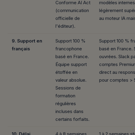
Conforme AI Act
modèles internes.
(communication
légèrement supér
officielle de
au moteur IA mai
l'éditeur).
9. Support en
Support 100 %
Support 100 % f
français
francophone
basé en France. 
basé en France.
ouvrées. Slack p
Équipe support
comptes Premiu
étoffée en
direct au respons
valeur absolue.
pour comptes > 5 
Sessions de
formation
régulières
incluses dans
certains forfaits.
10. Délai
4 à 8 semaines
1 à 2 semaines s