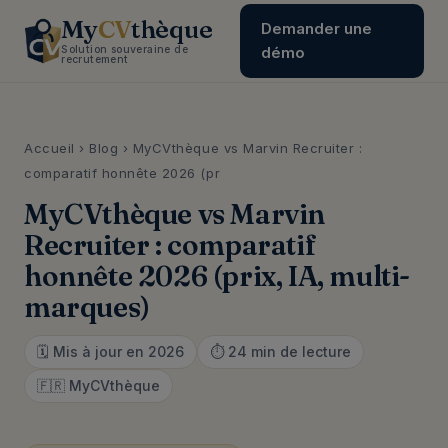
My
CV
thèque
Demander une
Solution souveraine de
démo
recrutement
Accueil
›
Blog
› MyCVthèque vs Marvin Recruiter :
comparatif honnête 2026 (pr
MyCVthèque vs Marvin
Recruiter : comparatif
honnête 2026 (prix, IA, multi-
marques)
🗓️ Mis à jour en 2026
⏱️ 24 min de lecture
🇫🇷 MyCVthèque