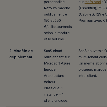
personnalisé.
sur
tarifs.html
: 3
Retours marché
(Essentiel), 79 €
publics : entre
(Cabinet), 129 €/
150 et 250
Premium avec C
€/utilisateur/mois
selon le module
et le volume.
2. Modèle de
SaaS cloud
SaaS souverain 
déploiement
multi-tenant sur
multi-tenant clois
Microsoft Azure
Un même abonne
Europe.
plusieurs marques
Architecture
intra-client.
éditeur
classique, 1
instance = 1
client juridique.