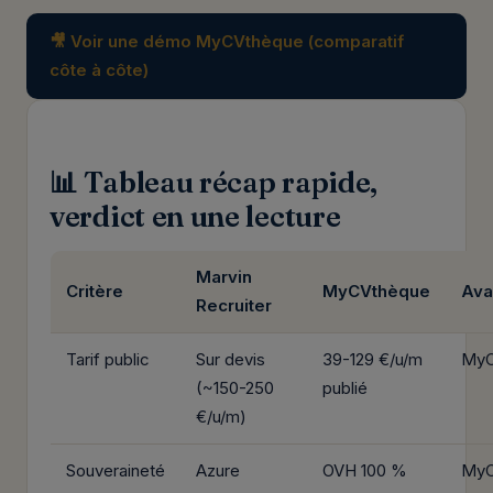
🎥 Voir une démo MyCVthèque (comparatif
côte à côte)
📊 Tableau récap rapide,
verdict en une lecture
Marvin
Critère
MyCVthèque
Ava
Recruiter
Tarif public
Sur devis
39-129 €/u/m
MyC
(~150-250
publié
€/u/m)
Souveraineté
Azure
OVH 100 %
MyC