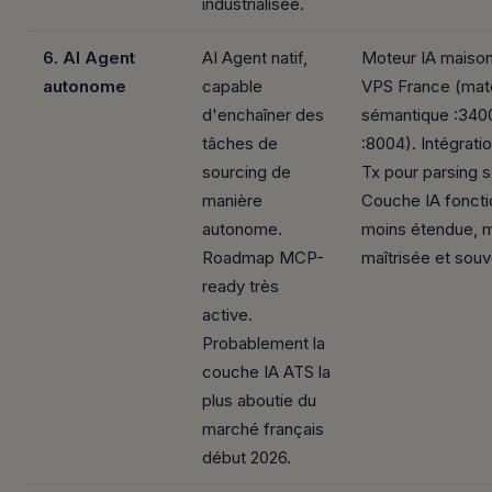
industrialisée.
6. AI Agent
AI Agent natif,
Moteur IA maiso
autonome
capable
VPS France (mat
d'enchaîner des
sémantique :340
tâches de
:8004). Intégrati
sourcing de
Tx pour parsing 
manière
Couche IA foncti
autonome.
moins étendue, 
Roadmap MCP-
maîtrisée et souv
ready très
active.
Probablement la
couche IA ATS la
plus aboutie du
marché français
début 2026.