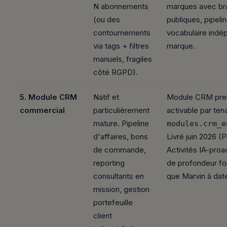
N abonnements
marques avec br
(ou des
publiques, pipeli
contournements
vocabulaire indé
via tags + filtres
marque.
manuels, fragiles
côté RGPD).
5. Module CRM
Natif et
Module CRM pr
commercial
particulièrement
activable par tena
mature. Pipeline
modules.crm_e
d'affaires, bons
Livré juin 2026 (
de commande,
Activités IA-proa
reporting
de profondeur fo
consultants en
que Marvin à dat
mission, gestion
portefeuille
client