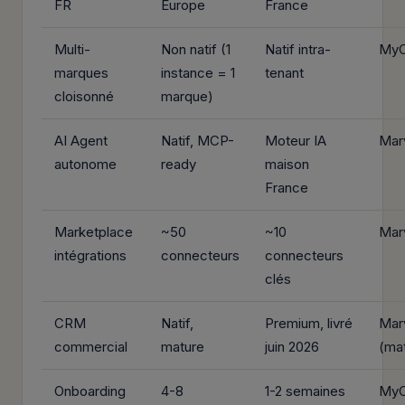
FR
Europe
France
Multi-
Non natif (1
Natif intra-
MyC
marques
instance = 1
tenant
cloisonné
marque)
AI Agent
Natif, MCP-
Moteur IA
Mar
autonome
ready
maison
France
Marketplace
~50
~10
Mar
intégrations
connecteurs
connecteurs
clés
CRM
Natif,
Premium, livré
Mar
commercial
mature
juin 2026
(mat
Onboarding
4-8
1-2 semaines
MyC