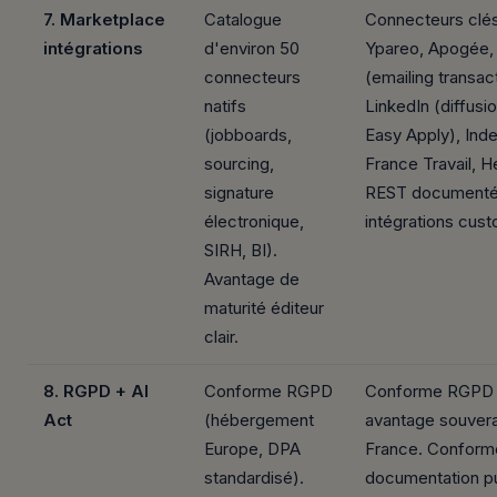
7. Marketplace
Catalogue
Connecteurs clés 
intégrations
d'environ 50
Ypareo, Apogée,
connecteurs
(emailing transac
natifs
LinkedIn (diffusi
(jobboards,
Easy Apply), Ind
sourcing,
France Travail, H
signature
REST documenté
électronique,
intégrations cust
SIRH, BI).
Avantage de
maturité éditeur
clair.
8. RGPD + AI
Conforme RGPD
Conforme RGPD
Act
(hébergement
avantage souvera
Europe, DPA
France. Conform
standardisé).
documentation p