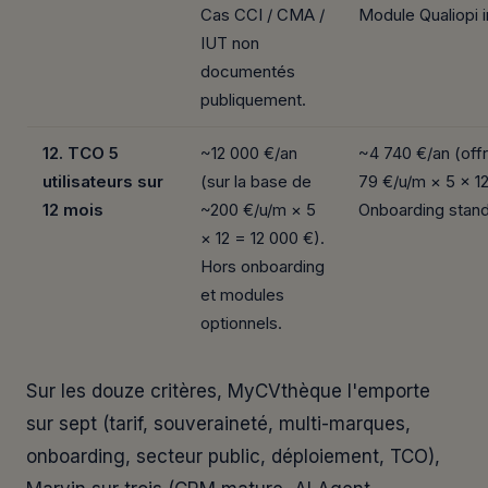
Cas CCI / CMA /
Module Qualiopi i
IUT non
documentés
publiquement.
12. TCO 5
~12 000 €/an
~4 740 €/an (off
utilisateurs sur
(sur la base de
79 €/u/m × 5 × 12
12 mois
~200 €/u/m × 5
Onboarding stand
× 12 = 12 000 €).
Hors onboarding
et modules
optionnels.
Sur les douze critères, MyCVthèque l'emporte
sur sept (tarif, souveraineté, multi-marques,
onboarding, secteur public, déploiement, TCO),