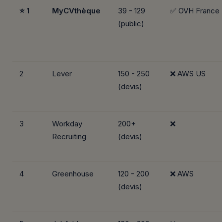
⭐ 1
MyCVthèque
39 - 129
✅ OVH France
(public)
2
Lever
150 - 250
❌ AWS US
(devis)
3
Workday
200+
❌
Recruiting
(devis)
4
Greenhouse
120 - 200
❌ AWS
(devis)