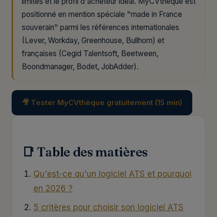
limites et le profil d'acheteur idéal. MyCVthèque est
positionné en mention spéciale "made in France
souverain" parmi les références internationales
(Lever, Workday, Greenhouse, Bullhorn) et
françaises (Cegid Talentsoft, Beetween,
Boondmanager, Bodet, JobAdder).
🎥 Tester MyCVthèque gratuitement (15 min)
📑 Table des matières
Qu'est-ce qu'un logiciel ATS et pourquoi
en 2026 ?
5 critères pour choisir son logiciel ATS