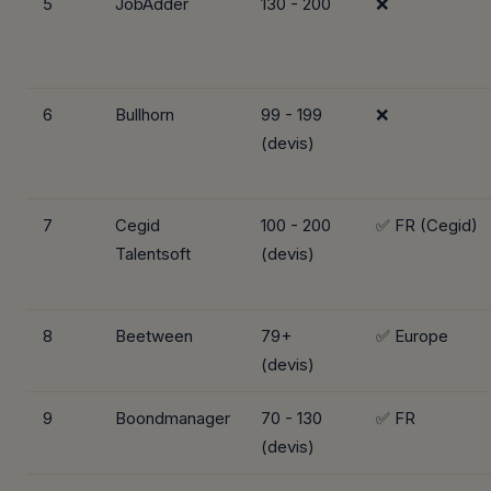
5
JobAdder
130 - 200
❌
6
Bullhorn
99 - 199
❌
(devis)
7
Cegid
100 - 200
✅ FR (Cegid)
Talentsoft
(devis)
8
Beetween
79+
✅ Europe
(devis)
9
Boondmanager
70 - 130
✅ FR
(devis)